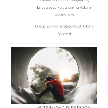
Liituda saab ka varasema Hakomi
kogemuseta.
Gruppi juhivad edasijõudnud Hakomi
õpilased.
HAKOMI VEEBISARI “TRAUMA INFORMED