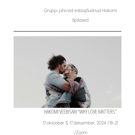
Gruppi juhivad edasijõudnud Hakomi
õpilased.
HAKOMI VEEBISARI “WHY LOVE MATTERS”
17.oktoober & 17.detsember, 2024 /18-21
/Zoom