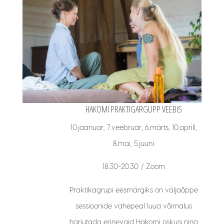
HAKOMI PRAKTIGARGUPP VEEBIS
10.jaanuar, 7.veebruar, 6.märts, 10.aprill,
8.mai, 5.juuni
18.30-20.30 / Zoom
Praktikagrupi eesmärgiks on väljaõppe
sessioonide vahepeal luua võimalus
harjutada erinevaid Hakomi oskusi ning