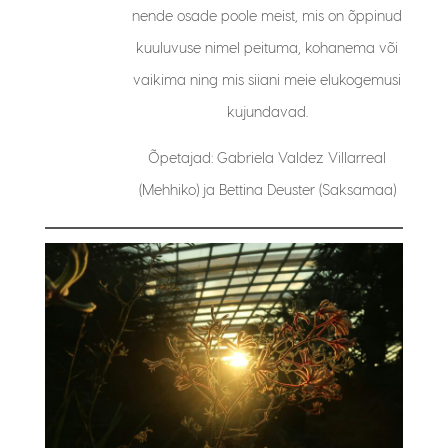
nende osade poole meist, mis on õppinud
kuuluvuse nimel peituma, kohanema või
vaikima ning mis siiani meie elukogemusi
kujundavad.
Õpetajad: Gabriela Valdez Villarreal
(Mehhiko) ja Bettina Deuster (Saksamaa)