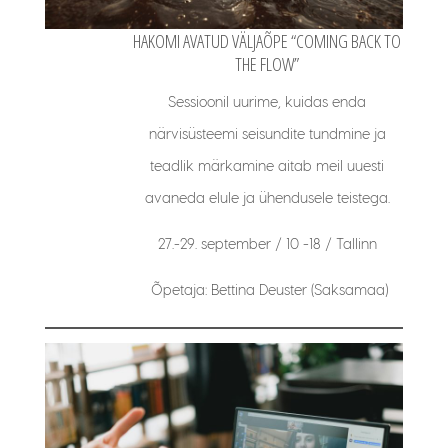
HAKOMI AVATUD VÄLJAÕPE “COMING BACK TO
THE FLOW”
Sessioonil uurime, kuidas enda
närvisüsteemi seisundite tundmine ja
teadlik märkamine aitab meil uuesti
avaneda elule ja ühendusele teistega.
27.-29. september / 10 -18 / Tallinn
Õpetaja: Bettina Deuster (Saksamaa)