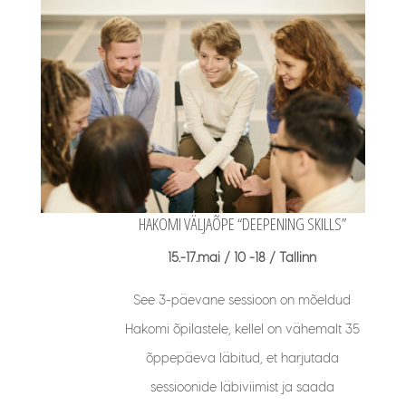
HAKOMI VÄLJAÕPE “DEEPENING SKILLS”
15.-17.mai / 10 -18 / Tallinn
See 3-päevane sessioon on mõeldud
Hakomi õpilastele, kellel on vähemalt 35
õppepäeva läbitud, et harjutada
sessioonide läbiviimist ja saada