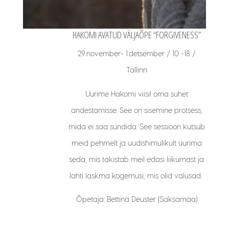
HAKOMI AVATUD VÄLJAÕPE “FORGIVENESS”
29.november- 1.detsember / 10 -18 /
Tallinn
Uurime Hakomi viisil oma suhet
andestamisse. See on sisemine protsess,
mida ei saa sundida. See sessioon kutsub
meid pehmelt ja uudishimulikult uurima
seda, mis takistab meil edasi liikumast ja
lahti laskma kogemusi, mis olid valusad.
Õpetaja: Bettina Deuster (Saksamaa)