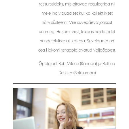
ressurssideks, mis aitavad reguleerida nii
meie individuaalset kui ka kollektiivset
närvisüsteemi. Viie suvepäeva jooksul
uurimegi Hakomi viisil, kuidas hoida sidet
nende oluliste allikatega. Suvelaager on
osa Hakomi teraapia avatud väljaõppest.
Õpetajad: Bob Milone (Kanada) ja Bettina
Deuster (Saksamaa)