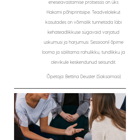
eneseavastamise protsessis on üks
Hakomi põhiprintsiipe. Teadvelolekut
kasutades on võimalik tunnetada läbi
kehateadlikkuse sügavaid varjatud
uskumusi ja harjumusi. Sessioonil õpime
looma ja säilitama rahulikku, tundlikku ja
olevikule keskendunud seisundit.
Õpetaja: Bettina Deuster (Saksamaa)