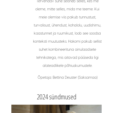
Tervendav suhe seisneb selles, kes me
oleme, mitte selles, mida me teeme. Kui
meie olemise viis pakub tunnustust,
turvalisust, ühendust, kohalolu, uudishimu,
kaastunnet ja ruumikust, loob see soodsa
konteksti muutusteks. Hakomi pakub sellist
suhet kombineerituna ainulaadsete
tehnikatega, mis aitavad pääseda ligi
alateadlikele põhiuskumustele.
Õpetaja: Bettina Deuster (Saksamaa)
2024 sündmused