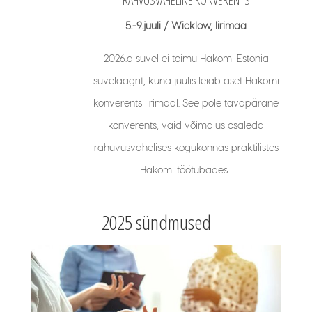
5.-9.juuli / Wicklow, Iirimaa
2026.a suvel ei toimu Hakomi Estonia
suvelaagrit, kuna juulis leiab aset Hakomi
konverents Iirimaal. See pole tavapärane
konverents, vaid võimalus osaleda
rahuvusvahelises kogukonnas praktilistes
Hakomi töötubades .
2025 sündmused