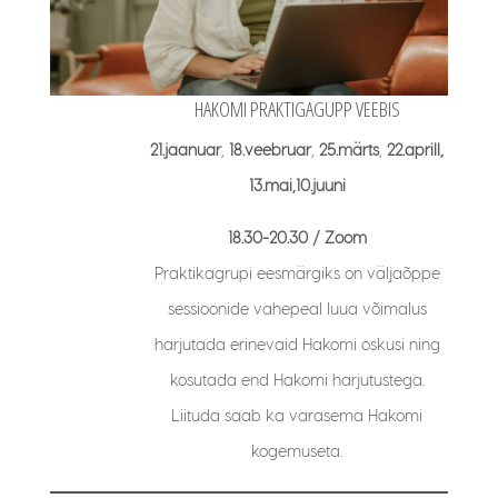
HAKOMI PRAKTIGAGUPP VEEBIS
21.jaanuar
,
18.veebruar
,
25.märts
,
22.aprill,
13.mai,10.juuni
18.30-20.30 / Zoom
Praktikagrupi eesmärgiks on väljaõppe
sessioonide vahepeal luua võimalus
harjutada erinevaid Hakomi oskusi ning
kosutada end Hakomi harjutustega.
Liituda saab ka varasema Hakomi
kogemuseta.