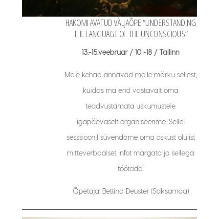
HAKOMI AVATUD VÄLJAÕPE “UNDERSTANDING
THE LANGUAGE OF THE UNCONSCIOUS”
13.-15.veebruar / 10 -18 / Tallinn
Meie kehad annavad meile märku sellest,
kuidas ma end vastavalt oma
teadvustamata uskumustele
igapäevaselt organiseerime. Sellel
sesssioonil süvendame oma oskust olulist
mitteverbaalset infot märgata ja sellega
töötada.
Õpetaja: Bettina Deuster (Saksamaa)