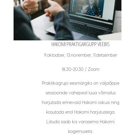
HAKOMI PRAKTIGARGUPP VEEBIS
9.oktoober, 13.november, 11.detsember
18.30-20.30 / Zoom
Praktikagrupi eesmärgiks on väljaõppe
sessioonide vahepeal luua võimalus
harjutada erinevaid Hakomi oskusi ning
kosutada end Hakomi harjutustega.
Liituda saab ka varasema Hakomi
kogemuseta.