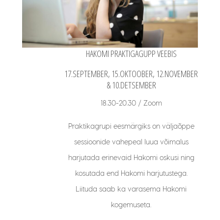
HAKOMI PRAKTIGAGUPP VEEBIS
17.SEPTEMBER, 15.OKTOOBER, 12.NOVEMBER
& 10.DETSEMBER
18.30-20.30 / Zoom
Praktikagrupi eesmärgiks on väljaõppe
sessioonide vahepeal luua võimalus
harjutada erinevaid Hakomi oskusi ning
kosutada end Hakomi harjutustega.
Liituda saab ka varasema Hakomi
kogemuseta.