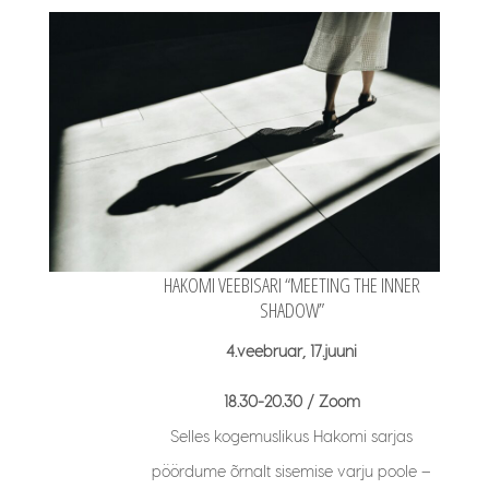
HAKOMI VEEBISARI “MEETING THE INNER
SHADOW”
4.veebruar, 17.juuni
18.30-20.30 / Zoom
Selles kogemuslikus Hakomi sarjas
pöördume õrnalt sisemise varju poole –