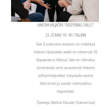
HAKOMI VÄLJAÕPE “DEEPENING SKILLS”
23.-25.MAI/ 10 -18 / TALLINN
See 3-päevane sessioon on mõeldud
Hakomi õpilastele, kellel on vähemalt 35
õppepäeva läbitud. See on võimalus
süvendada oma arusaamist Hakomi
põhiprintsiipidest, harjutada seansi
läbiviimist ja saada väärtuslikku
tagasisidet.
Õpetaja: Bettina Deuster (Saksamaa)