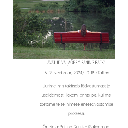
AVATUD VÄLJAÕPE “LEANING BACK”
16.-18. veebruar, 2024/ 10-18 /Tallinn
Uurime, mis takitsab lõdvestumast ja
usaldamast Hakomi printsiipe, kui me
toetame teise inimese eneseavastamise
protsessi.
Õpetaja: Bettina Deuster (Saksamaa)