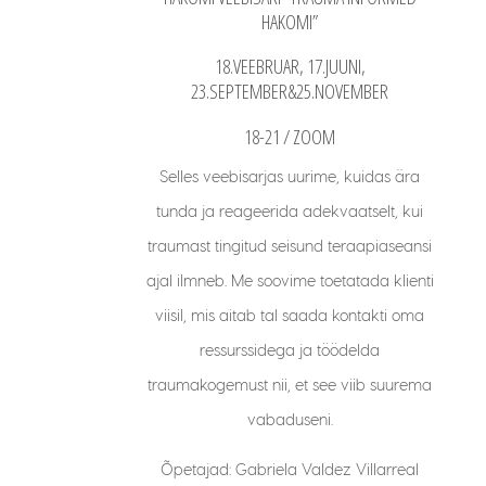
HAKOMI”
18.VEEBRUAR, 17.JUUNI,
23.SEPTEMBER&25.NOVEMBER
18-21 / ZOOM
Selles veebisarjas uurime, kuidas ära
tunda ja reageerida adekvaatselt, kui
traumast tingitud seisund teraapiaseansi
ajal ilmneb. Me soovime toetatada klienti
viisil, mis aitab tal saada kontakti oma
ressurssidega ja töödelda
traumakogemust nii, et see viib suurema
vabaduseni.
Õpetajad: Gabriela Valdez Villarreal