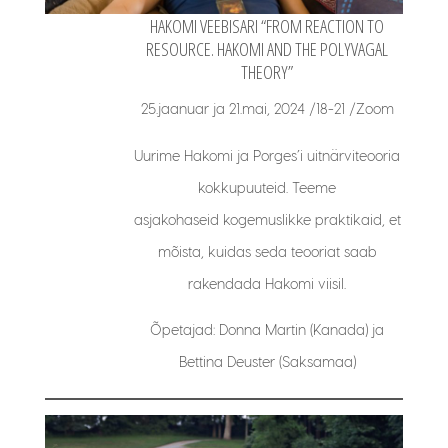
HAKOMI VEEBISARI “FROM REACTION TO
RESOURCE. HAKOMI AND THE POLYVAGAL
THEORY”
25.jaanuar ja 21.mai, 2024 /18-21 /Zoom
Uurime Hakomi ja Porges’i uitnärviteooria
kokkupuuteid. Teeme
asjakohaseid kogemuslikke praktikaid, et
mõista, kuidas seda teooriat saab
rakendada Hakomi viisil.
Õpetajad: Donna Martin (Kanada) ja
Bettina Deuster (Saksamaa)